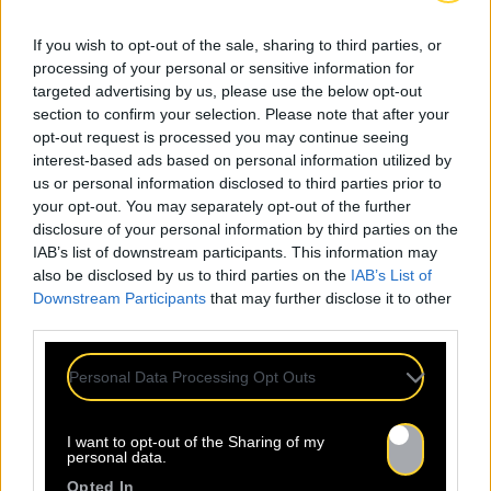
des collaborateurs sur vos diffusions en direct
If you wish to opt-out of the sale, sharing to third parties, or
archivées
(une fois le live terminé), mais pas sur les
processing of your personal or sensitive information for
diffusions en cours.
targeted advertising by us, please use the below opt-out
•
Visibilité
: Une fois le processus validé, la
section to confirm your selection. Please note that after your
collaboration est clairement visible pour votre
opt-out request is processed you may continue seeing
audience, ce qui apporte une touche de
interest-based ads based on personal information utilized by
professionnalisme indéniable à votre contenu.
us or personal information disclosed to third parties prior to
your opt-out. You may separately opt-out of the further
disclosure of your personal information by third parties on the
Retrouvez toutes les informations par ici :
IAB’s list of downstream participants. This information may
https://support.google.com/youtube/answer/1655489
also be disclosed by us to third parties on the
IAB’s List of
hl=fr&co=GENIE.Platform%3DDesktop
Downstream Participants
that may further disclose it to other
third parties.
Personal Data Processing Opt Outs
I want to opt-out of the Sharing of my
personal data.
Opted In