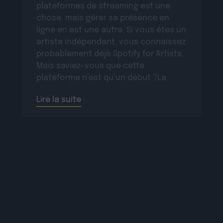
plateformes de streaming est une
chose, mais gérer sa présence en
ligne en est une autre. Si vous êtes un
artiste indépendant, vous connaissez
probablement déjà Spotify for Artists.
Mais saviez-vous que cette
plateforme n’est qu’un début ?La
plupart des services de streaming
Lire la suite
majeurs proposent des […]