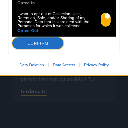
Opted In
plateformes de streaming
Previous
N
I want to opt-out of Collection, Use,
Retention, Sale, and/or Sharing of my
Personal Data that Is Unrelated with the
Dans l’industrie musicale actuelle,
Purposes for which it was collected.
Opted Out
publier sa musique sur les
plateformes de streaming est une
CONFIRM
chose, mais gérer sa présence en
ligne en est une autre. Si vous êtes un
artiste indépendant, vous connaissez
Data Deletion
Data Access
Privacy Policy
probablement déjà Spotify for Artists.
Mais saviez-vous que cette
plateforme n’est qu’un début ?La
plupart des services de streaming
Lire la suite
majeurs proposent des […]