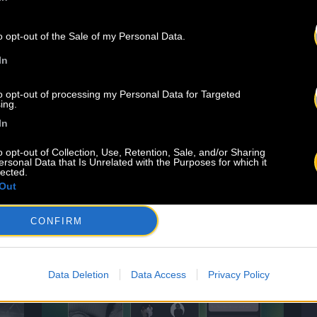
Instagram continue d’enrichir
o opt-out of the Sale of my Personal Data.
l’expérience utilisateur en
In
remettant au goût du jour une
fonctionnalité qui rappellera des
to opt-out of processing my Personal Data for Targeted
souvenirs aux nostalgiques de l’ère
ing.
MySpace : la possibilité d’ajouter
In
une musique directement sur son
profil. Qu’est-ce que la fonction «
o opt-out of Collection, Use, Retention, Sale, and/or Sharing
ersonal Data that Is Unrelated with the Purposes for which it
Music on Profile » ? La
lected.
fonctionnalité permet d’épingler un
Out
Lire la suite
extrait musical de 30 secondes
juste en dessous […]
CONFIRM
Data Deletion
Data Access
Privacy Policy