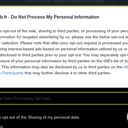
transformer une pochette statique
s
en une œuvre animée immersive,
renforçant ainsi le lien émotionnel
b.fr -
Do Not Process My Personal Information
avec les auditeurs. Pourquoi utiliser
Lire la suite
l’Album Motion ? L’animation […]
to opt-out of the sale, sharing to third parties, or processing of your per
formation for targeted advertising by us, please use the below opt-out s
r selection. Please note that after your opt-out request is processed y
eing interest-based ads based on personal information utilized by us or
disclosed to third parties prior to your opt-out. You may separately opt-
losure of your personal information by third parties on the IAB’s list of
. This information may also be disclosed by us to third parties on the
IA
Participants
that may further disclose it to other third parties.
15.06
l Data Processing Opt Outs
:
Nouvelle fonctionnalité Instagram
o opt-out of the Sharing of my personal data.
: “Music on Profile”
In