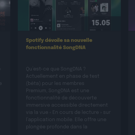
15.05
Spotify dévoile sa nouvelle
fonctionnalité SongDNA
e
Qu’est-ce que SongDNA ?
Actuellement en phase de test
e
(bêta) pour les membres
Premium, SongDNA est une
fonctionnalité de découverte
immersive accessible directement
via la vue « En cours de lecture » sur
l’application mobile. Elle offre une
plongée profonde dans la
r
« généalogie » d’une chanson, en