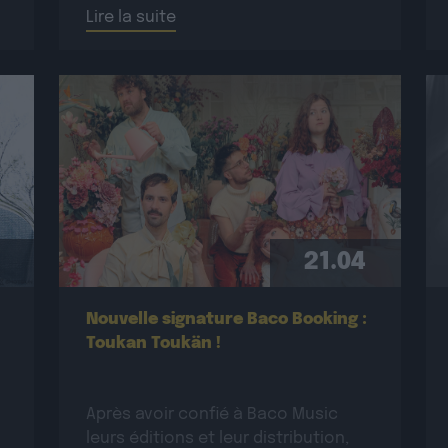
Lire la suite
mettant en lumière : • L’équipe
créative complète : bien au-delà
des simples crédits, on […]
21.04
Nouvelle signature Baco Booking :
Toukan Toukän !
Après avoir confié à Baco Music
leurs éditions et leur distribution,