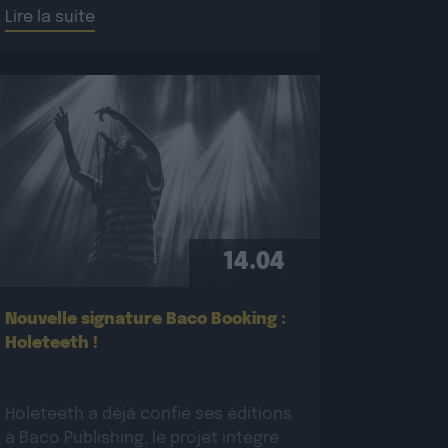
Lire la suite
interface Amazon Music for Artists.
Comment nettoyer votre page en
[…]
14.04
Nouvelle signature Baco Booking :
Holeteeth !
Holeteeth a déjà confié ses éditions
à Baco Publishing, le projet intègre