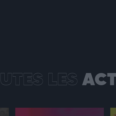
UTES LES
AC