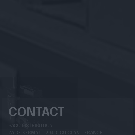
Baco Music regroupe 6 pôles d'activités et une
équipe de plus d’une trentaine de personnes
réparties entre Paris, Bordeaux, le Finistère et
le Loir-et-Cher. Contactez-nous (via le
formulaire contact) pour faire vivre vos
projets !
CONTACT
BACO DISTRIBUTION
ZA DE KERMAT – 29410 GUICLAN – FRANCE