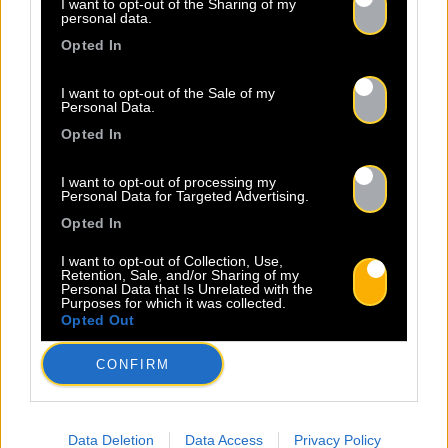
I want to opt-out of the Sharing of my
personal data.
Opted In
I want to opt-out of the Sale of my
Personal Data.
Opted In
30.07
I want to opt-out of processing my
Personal Data for Targeted Advertising.
Opted In
Les comptes artistes des
plateformes de streaming
I want to opt-out of Collection, Use,
Retention, Sale, and/or Sharing of my
Personal Data that Is Unrelated with the
Previous
Next
Purposes for which it was collected.
Dans l'industrie musicale
Opted Out
actuelle, publier sa musique sur
CONFIRM
les plateformes de streaming est
une chose, mais gérer sa
présence en ligne en est une
autre. Si vous êtes un artiste
Data Deletion
Data Access
Privacy Policy