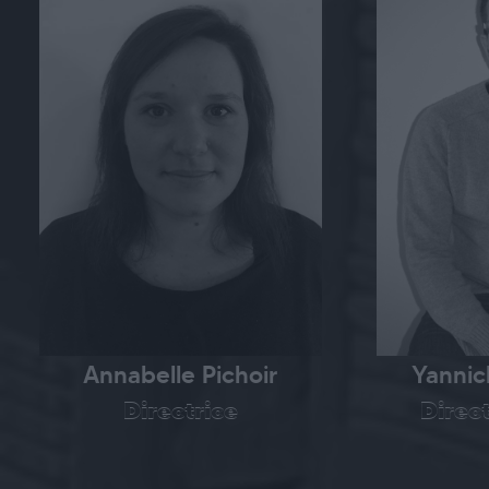
Annabelle Pichoir
Yannic
Directrice
Direc