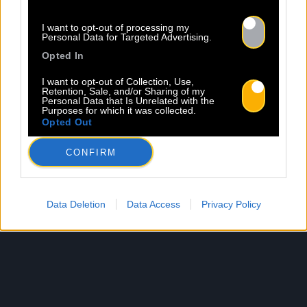
celle qui honore l’être humain, le grandit, en deux
I want to opt-out of processing my
mots : Celles d’un Music Activist.
Personal Data for Targeted Advertising.
Opted In
I want to opt-out of Collection, Use,
Retention, Sale, and/or Sharing of my
Personal Data that Is Unrelated with the
Purposes for which it was collected.
Opted Out
CONFIRM
Data Deletion
Data Access
Privacy Policy