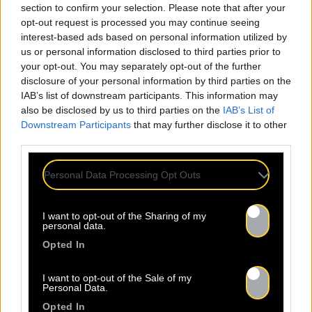
section to confirm your selection. Please note that after your
l’amènent rapidement à accompagner en tant que
opt-out request is processed you may continue seeing
sideman, sur les plus gros festivals, des artistes
interest-based ads based on personal information utilized by
internationaux tels que Barrington Levy, Lee
us or personal information disclosed to third parties prior to
Scratch Perry, Ijahman Levi, Horace Andy, Ken
your opt-out. You may separately opt-out of the further
Boothe et bien d’autres encore, sans oublier des
disclosure of your personal information by third parties on the
chanteuses Pop/Soul comme Zaho ou Kimberose.
IAB’s list of downstream participants. This information may
Kubix produit également beaucoup. Il compose,
also be disclosed by us to third parties on the
IAB’s List of
Downstream Participants
that may further disclose it to other
arrange, réalise et crée en 2005
Attik Studio
d’où
third parties.
sortent de nombreux projets. En 2015 et 2017,
il
remporte d’ailleurs 2 Grammy Awards en tant
Personal Data Processing Opt Outs
que guitariste
.
C’est après presque 20 ans au service des autres
qu’il décide en 2017 de composer et d’enregistrer
I want to opt-out of the Sharing of my
personal data.
son premier album solo
Guitar Chant
, totalement
instrumental.
Opted In
Cette année il nous fait découvrir son album
Music
Activist
, une perle de jazz jamaïcain instrumental,
I want to opt-out of the Sale of my
Personal Data.
dans lequel il ne s’interdit rien. Il ne s’agit pas de
Opted In
musique savante, mais de musique intelligente,