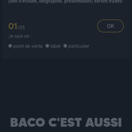
(lien d’écoute, biographie, présentation) seront traités
01
OK
/05
Je suis un :
point de vente
label
particulier
Alternative:
BACO C'EST AUSSI