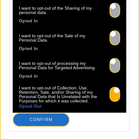
MARKETING
I want to opt-out of the Sharing of my
personal data.
DIGITAL
Opted In
I want to opt-out of the Sale of my
Personal Data.
Notre équipe est à votre service pour vous
accompagner dans l’élaboration et la mise en
Opted In
œuvre de votre stratégie marketing digital.
Que vous souhaitiez développer votre
I want to opt-out of processing my
Personal Data for Targeted Advertising.
présence sur Meta, TikTok, YouTube ou
Opted In
encore Spotify, nous sommes là pour vous
accompagner de la planification à la mise en
I want to opt-out of Collection, Use,
Retention, Sale, and/or Sharing of my
œuvre des campagnes.
Personal Data that Is Unrelated with the
Purposes for which it was collected.
Opted Out
CONFIRM